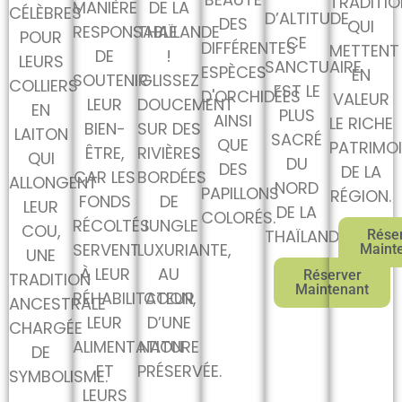
TRADITIO
MANIÈRE
DE LA
CÉLÈBRES
D’ALTITUDE.
DES
QUI
RESPONSABLE
THAÏLANDE
POUR
CE
DIFFÉRENTES
METTENT
DE
!
LEURS
SANCTUAIRE
ESPÈCES
EN
SOUTENIR
GLISSEZ
COLLIERS
EST LE
D'ORCHIDÉES
VALEUR
LEUR
DOUCEMENT
EN
PLUS
AINSI
LE RICHE
BIEN-
SUR DES
LAITON
SACRÉ
QUE
PATRIMO
ÊTRE,
RIVIÈRES
QUI
DU
DES
DE LA
CAR LES
BORDÉES
ALLONGENT
NORD
PAPILLONS
RÉGION.
FONDS
DE
LEUR
DE LA
COLORÉS.
RÉCOLTÉS
JUNGLE
COU,
THAÏLANDE.
Rése
SERVENT
LUXURIANTE,
Maint
UNE
À LEUR
AU
Réserver
TRADITION
Maintenant
RÉHABILITATION,
CŒUR
ANCESTRALE
LEUR
D’UNE
CHARGÉE
ALIMENTATION
NATURE
DE
ET
PRÉSERVÉE.
SYMBOLISME.
LEURS