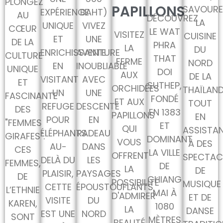
PLONGEZ
PAPILLONS
SAVOURE
EXPÉRIENCE
BAHT)
AU
DÉCOUVREZ
LA
UNIQUE
VIVEZ
CŒUR
LE WAT
VISITEZ
CUISINE
ET
UNE
DE LA
PHRA
LA
DU
ENRICHISSANTE
AVENTURE
CULTURE
THAT
FERME
NORD
EN
INOUBLIABLE
UNIQUE
DOI
AUX
DE LA
VISITANT
AVEC
ET
SUTHEP,
ORCHIDÉES
THAÏLAND
UN
UNE
FASCINANTE
FONDÉ
ET AUX
TOUT
REFUGE
DESCENTE
DES
EN 1383
PAPILLONS
EN
POUR
EN
"FEMMES
ET
QUI
ASSISTA
ÉLÉPHANTS.
RADEAU
GIRAFES".
DOMINANT
VOUS
À DES
AU-
DANS
CES
LA VILLE
OFFRENT
SPECTAC
DELÀ DU
LES
FEMMES,
DE
LA
DE
PLAISIR,
PAYSAGES
DE
CHIANG
POSSIBILITÉ
MUSIQUE
CETTE
ÉPOUSTOUFLANTS
L’ETHNIE
MAI À
D'ADMIRER
ET DE
VISITE
DU
KAREN,
1080
LA
DANSE
EST UNE
NORD
SONT
MÈTRES
BEAUTÉ