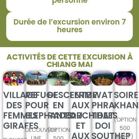
personne
Durée de l’excursion environ 7
heures
ACTIVITÉS DE CETTE EXCURSION À
CHIANG MAI
VILLAGE
REFUGE
DESCENTE
FERME
WAT
SOIRE
DES
POUR
EN
AUX
PHRA
KHAN
FEMMES
ELEPHANTS
RADEAU
ORCHIDEES
THAT
(OPTION
GIRAFES
ET
DOI
500
DÉCOUVREZ
(OPTION
AUX
SOUTHEP
BAHT)
UNE
500