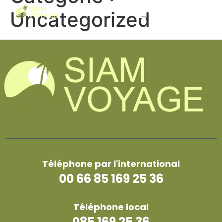
Uncategorized
Téléphone par l'international
00 66 85 169 25 36
Téléphone local
085 169 25 36