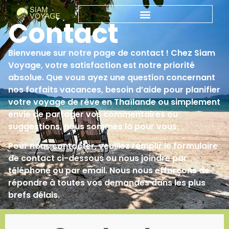
Contact
Bienvenue sur notre page de contact ! Chez Siam
Voyage, votre satisfaction est notre priorité
absolue. Que vous ayez une question concernant
nos forfaits vacances, besoin d’aide pour planifier
votre voyage de rêve en Thaïlande ou simplement
envie de partager vos commentaires ou
suggestions, nous sommes là pour vous.
Pour nous contacter, veuillez remplir le formulaire
de contact ci-dessous ou nous joindre par
téléphone ou par email. Nous nous efforçons de
répondre à toutes vos demandes dans les plus
brefs délais.